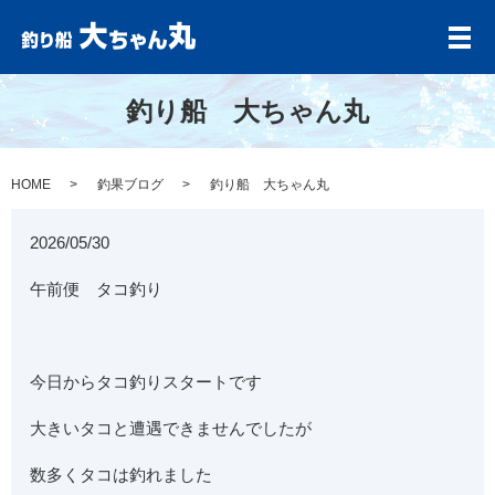
メ
釣り船 大ちゃん丸
HOME
釣果ブログ
釣り船 大ちゃん丸
2026/05/30
午前便 タコ釣り
今日からタコ釣りスタートです
大きいタコと遭遇できませんでしたが
数多くタコは釣れました