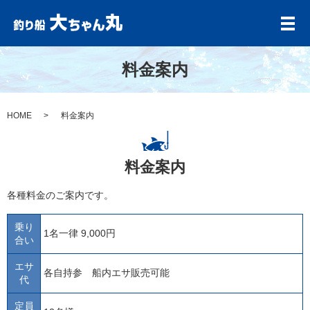
メ
料金案内
HOME
料金案内
料金案内
各種料金のご案内です。
乗り
1名一律 9,000円
合い
エサ
各自持参 船内エサ販売可能
代
定員