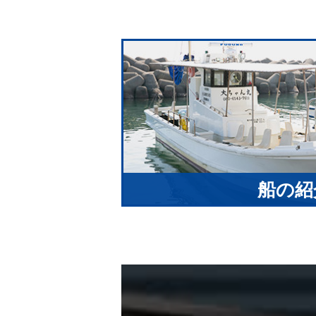
船の紹
大ちゃん丸の船内を紹介
トイレ完備
MORE