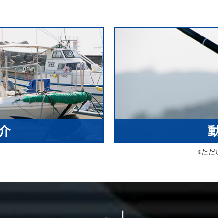
介
※ただ
しております。
！