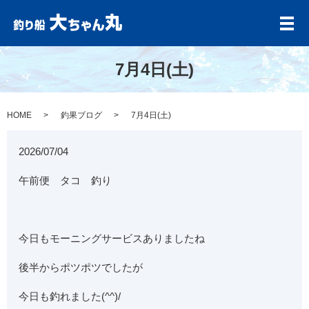
メ
7月4日(土)
HOME
釣果ブログ
7月4日(土)
2026/07/04
午前便 タコ 釣り
今日もモーニングサービスありましたね
後半からポツポツでしたが
今日も釣れました(^^)/