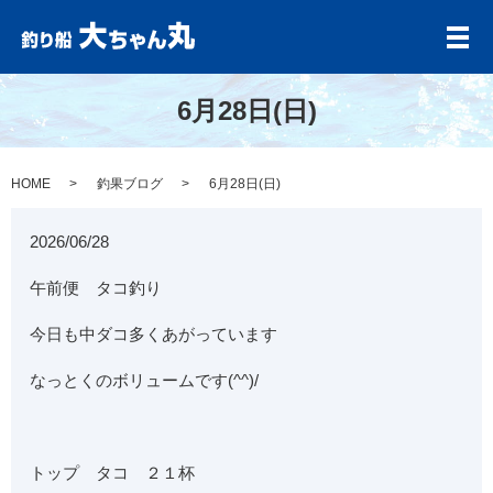
メ
6月28日(日)
HOME
釣果ブログ
6月28日(日)
2026/06/28
午前便 タコ釣り
今日も中ダコ多くあがっています
なっとくのボリュームです(^^)/
トップ タコ ２１杯