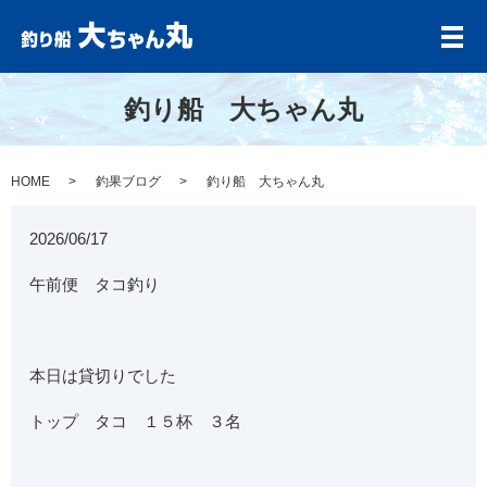
メ
釣り船 大ちゃん丸
HOME
釣果ブログ
釣り船 大ちゃん丸
2026/06/17
午前便 タコ釣り
本日は貸切りでした
トップ タコ １５杯 ３名