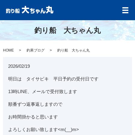
メ
釣り船 大ちゃん丸
HOME
釣果ブログ
釣り船 大ちゃん丸
2026/02/19
明日は タイサビキ 平日予約の受付日です
13時LINE、メールで受付致します
順番ずつ返事返しますので
お時間掛かると思います
よろしくお願い致します<m(__)m>