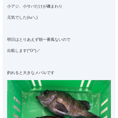
小アジ、小サバだけが磯まわり
元気でした(/ω＼)
明日はとりあえず朝一番風ないので
出航します(^O^)／
釣れると大きなメバルです