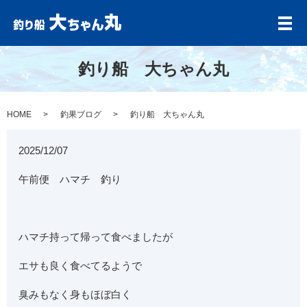
メ
釣り船 大ちゃん丸
HOME
釣果ブログ
釣り船 大ちゃん丸
2025/12/07
午前便 ハマチ 釣り
ハマチ持って帰って食べましたが
エサも良く食べてるようで
臭みもなく身もほぼ白く