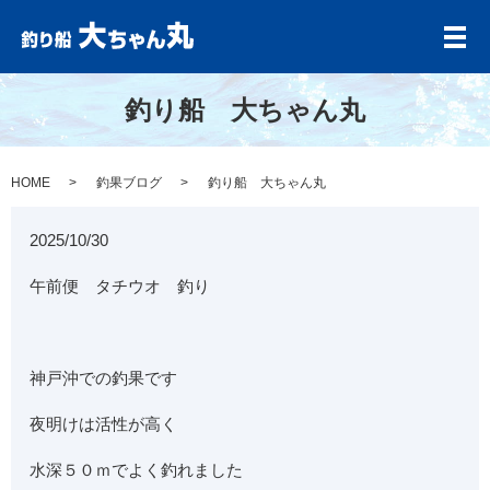
メ
釣り船 大ちゃん丸
HOME
釣果ブログ
釣り船 大ちゃん丸
2025/10/30
午前便 タチウオ 釣り
神戸沖での釣果です
夜明けは活性が高く
水深５０ｍでよく釣れました