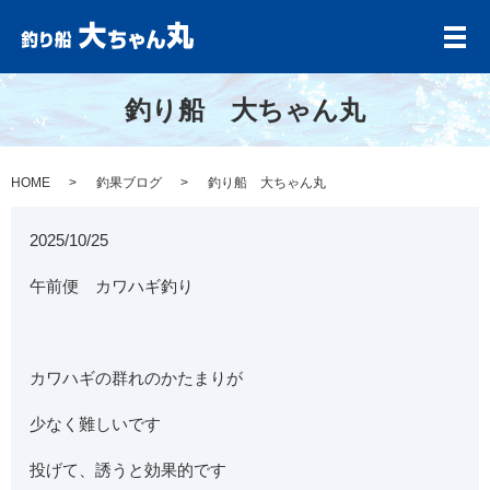
メ
釣り船 大ちゃん丸
HOME
釣果ブログ
釣り船 大ちゃん丸
2025/10/25
午前便 カワハギ釣り
カワハギの群れのかたまりが
少なく難しいです
投げて、誘うと効果的です