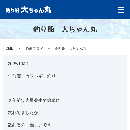
メ
釣り船 大ちゃん丸
HOME
釣果ブログ
釣り船 大ちゃん丸
2025/10/21
午前便 カワハギ 釣り
２年前は大量発生で簡単に
釣れてましたが
数釣るのは難しいです