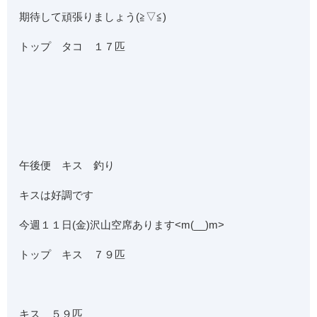
期待して頑張りましょう(≧▽≦)
トップ タコ １７匹
午後便 キス 釣り
キスは好調です
今週１１日(金)沢山空席あります<m(__)m>
トップ キス ７９匹
キス ５９匹