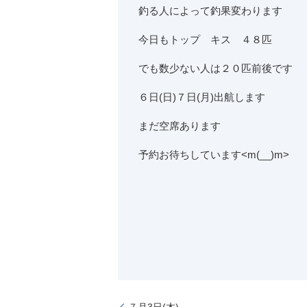
釣る人によって釣果変わります
今日もトップ キス ４８匹
でも数少ない人は２０匹前後です
６日(日)７日(月)出航します
まだ空席あります
予約お待ちしています<m(__)m>
７月3日(木)