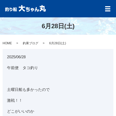
メ
6月28日(土)
HOME
釣果ブログ
6月28日(土)
2025/06/28
午前便 タコ釣り
土曜日船も多かったので
激戦！！
どこがいいのか