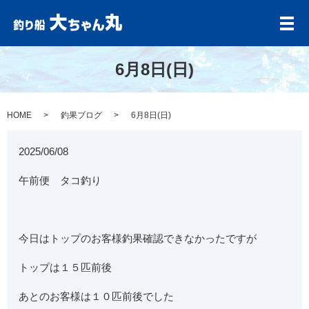
メ
6月8日(日)
HOME
釣果ブログ
6月8日(日)
2025/06/08
午前便 タコ釣り
今日はトップのお客様釣果確認できなかったですが
トップは１５匹前後
あとのお客様は１０匹前後でした