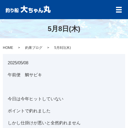
メ
5月8日(木)
HOME
釣果ブログ
5月8日(木)
2025/05/08
午前便 鯛サビキ
今日は今年ヒットしていない
ポイントで釣れました
しかし仕掛けが悪いと全然釣れません